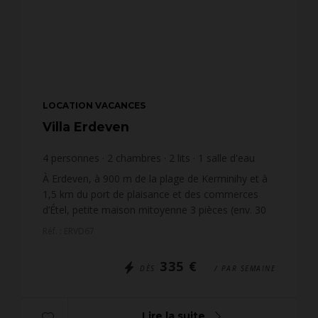
LOCATION VACANCES
Villa Erdeven
4
personnes
2
chambres
2
lits
1
salle d'eau
À Erdeven, à 900 m de la plage de Kerminihy et à
1,5 km du port de plaisance et des commerces
d’Étel, petite maison mitoyenne 3 pièces (env. 30
m²) pour 4 personnes, située dans le village de
Réf. : ERVD67
vacances...
335 €
DÈS
/ PAR SEMAINE
Lire la suite