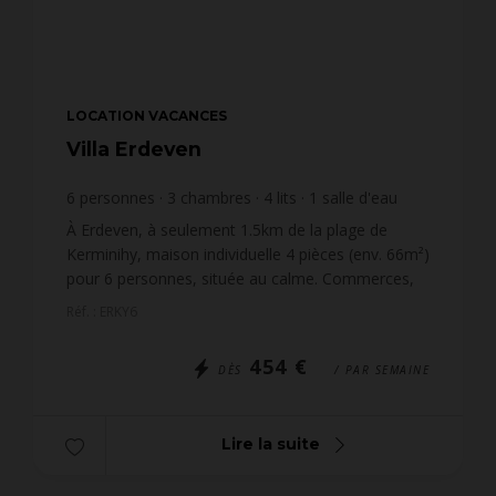
LOCATION VACANCES
Villa Erdeven
6
personnes
3
chambres
4
lits
1
salle d'eau
À Erdeven, à seulement 1.5km de la plage de
Kerminihy, maison individuelle 4 pièces (env. 66m²)
pour 6 personnes, située au calme. Commerces,
port de plaisance et de pêche d’Étel à 2 km.
Réf. : ERKY6
L’emplacement...
454 €
DÈS
/ PAR SEMAINE
Lire la suite