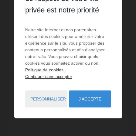
À Erdeven, à environ 1,5 km de la plage d’Etel, du
privée est notre priorité
port de plaisance et des commerces, maison
mitoyenne 3 pièces (env. 32m²) pour 4 personnes,
située dans la résidence Le Hameau des Dunes
Réf. : ERHD6
Notre site Internet et nos partenaires
(maison N°6)...
utilisent des cookies pour améliorer votre
335 €
expérience sur le site, vous proposer des
DÈS
/ PAR SEMAINE
contenus personnalisés et afin d’analyser
notre trafic. Vous pouvez choisir quels
cookies vous souhaitez activer ou non.
Lire la suite
Politique de cookies
Continuer sans accepter
PERSONNALISER
J'ACCEPTE