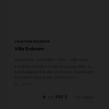
LOCATION VACANCES
Villa Erdeven
4
personnes
2
chambres
2
lits
1
salle d'eau
À Erdeven, à environ 1,5 km de la plage d’Etel, du
port de plaisance et des commerces, maisonnette
mitoyenne 3 pièces (env. 30 m²) pour 4
personnes, située dans la résidence Le Hameau
Réf. : ERHD49
des Dunes (maiso...
350 €
DÈS
/ PAR SEMAINE