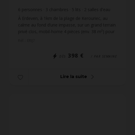
6
personnes
3
chambres
5
lits
2
salles d'eau
À Erdeven, à 1km de la plage de Kerouriec, au
calme au fond d’une impasse, sur un grand terrain
privé clos, mobil-home 4 pièces (env. 38 m²) pour
6 personnes. Centre-ville d’Erdeven et ses
Réf. : ERIJ7
commerces à...
398 €
DÈS
/ PAR SEMAINE
Lire la suite