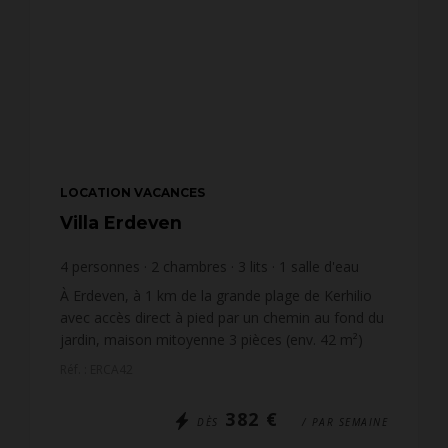
LOCATION VACANCES
Villa Erdeven
4
personnes
2
chambres
3
lits
1
salle d'eau
wi-fi
À Erdeven, à 1 km de la grande plage de Kerhilio
avec accès direct à pied par un chemin au fond du
jardin, maison mitoyenne 3 pièces (env. 42 m²)
pour 4 personnes, située dans la résidence
Réf. : ERCA42
ATLANTIQUE ...
382 €
DÈS
/ PAR SEMAINE