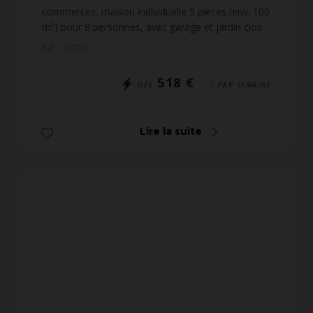
commerces, maison individuelle 5 pièces (env. 100
m²) pour 8 personnes, avec garage et jardin clos
d’environ 600 m². Plages d’Erdeven à 3 km,
Réf. : ERT03
l’emplacement id...
518 €
DÈS
/ PAR SEMAINE
Lire la suite