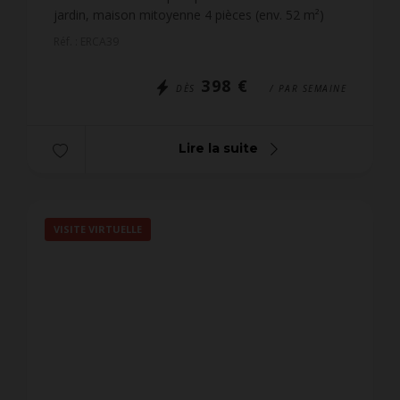
jardin, maison mitoyenne 4 pièces (env. 52 m²)
pour 4 personnes (possibilité 5 sur demande),
Réf. : ERCA39
située d...
398 €
DÈS
/ PAR SEMAINE
Lire la suite
VISITE VIRTUELLE