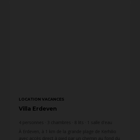
LOCATION VACANCES
Villa Erdeven
4
personnes
3
chambres
8
lits
1
salle d'eau
1
salle de bain
À Erdeven, à 1 km de la grande plage de Kerhilio
avec accès direct à pied par un chemin au fond du