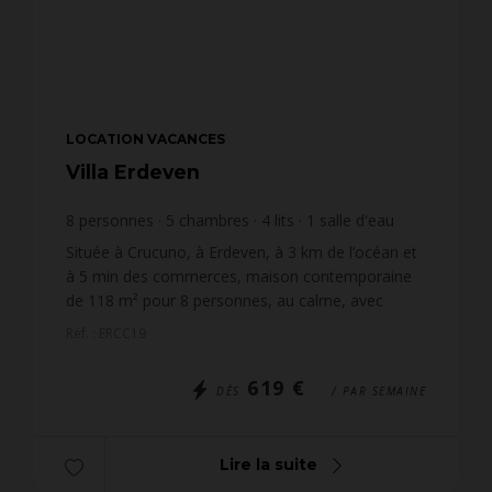
LOCATION VACANCES
Villa Erdeven
8
personnes
5
chambres
4
lits
1
salle d'eau
1
salle de bain
Située à Crucuno, à Erdeven, à 3 km de l’océan et
à 5 min des commerces, maison contemporaine
de 118 m² pour 8 personnes, au calme, avec
jardin clos et terrasse ensoleillée. Idéal pour
Réf. : ERCC19
découvrir la Ri...
619 €
DÈS
/ PAR SEMAINE
Lire la suite