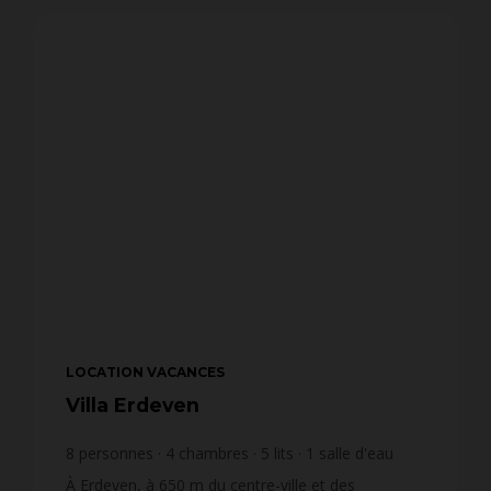
LOCATION VACANCES
Villa Erdeven
8
personnes
4
chambres
5
lits
1
salle d'eau
1
salle de bain
À Erdeven, à 650 m du centre-ville et des