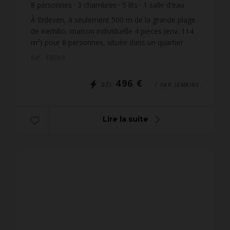
8
personnes
3
chambres
5
lits
1
salle d'eau
1
salle de bain
wi-fi
À Erdeven, à seulement 500 m de la grande plage
de Kerhilio, maison individuelle 4 pièces (env. 114
m²) pour 8 personnes, située dans un quartier
résidentiel calme. Commerces d’Erdeven à 3 km,
Réf. : ERBA9
port de...
496 €
DÈS
/ PAR SEMAINE
Lire la suite