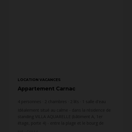
LOCATION VACANCES
Appartement Carnac
4
personnes
2
chambres
2
lits
1
salle d'eau
wi-fi
Idéalement situé au calme - dans la résidence de
standing VILLA AQUARELLE (bâtiment A, 1er
étage, porte 4) - entre la plage et le bourg de
Carnac et proche de la Thalasso - bel
Réf. : CVAA4