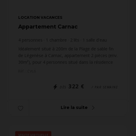
LOCATION VACANCES
Appartement Carnac
4
personnes
1
chambre
2
lits
1
salle d'eau
Idéalement situé à 200m de la Plage de sable fin
de Légenèse à Carnac, appartement 2 pièces (env.
30m²), pour 4 personnes situé dans la résidence
LE VILLAGE DE LEGENESE (bât. LES PINS, RDC,
Réf. : CVL6
porte 6) :...
322 €
DÈS
/ PAR SEMAINE
Lire la suite
VISITE VIRTUELLE