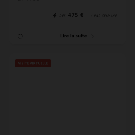
appartement 3 pièces tr...
475 €
DÈS
/ PAR SEMAINE
Lire la suite
VISITE VIRTUELLE