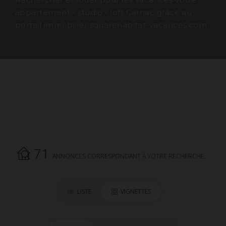
appartement - studio - loft Carnac grâce au
portail immobilier squarehabitat-vacances.com
71
ANNONCES CORRESPONDANT À VOTRE RECHERCHE.
LISTE
VIGNETTES