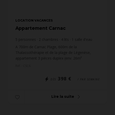
LOCATION VACANCES
Appartement Carnac
5
personnes
2
chambres
4
lits
1
salle d'eau
A 700m de Carnac Plage, 600m de la
Thalassothérapie et de la plage de Légenèse,
appartement 3 pièces duplex (env. 26m²
habitables) pour 5 personnes, situé dans la
Réf. : CSC6
Résidence SALICORNIA (bâtiment A,1er ...
398 €
DÈS
/ PAR SEMAINE
Lire la suite