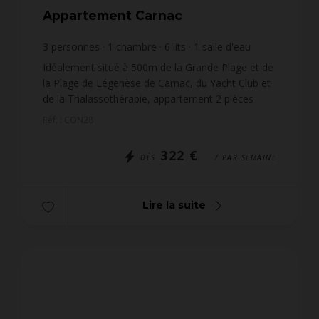
Appartement Carnac
3
personnes
1
chambre
6
lits
1
salle d'eau
Idéalement situé à 500m de la Grande Plage et de
la Plage de Légenèse de Carnac, du Yacht Club et
de la Thalassothérapie, appartement 2 pièces
(env. 26m²) pour 3 personnes, situé dans la
Réf. : CON28
Résidence OCE...
322 €
DÈS
/ PAR SEMAINE
Lire la suite