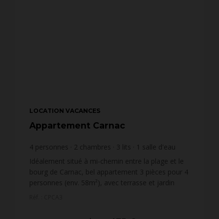
LOCATION VACANCES
Appartement Carnac
4
personnes
2
chambres
3
lits
1
salle d'eau
Idéalement situé à mi-chemin entre la plage et le
bourg de Carnac, bel appartement 3 pièces pour 4
personnes (env. 58m²), avec terrasse et jardin
privatif, situé dans la résidence moderne PASSAGE
Réf. : CPCA3
CESA...