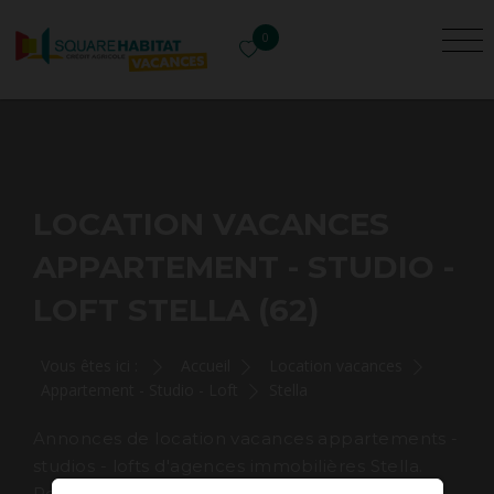
0
LOCATION VACANCES
APPARTEMENT - STUDIO -
LOFT STELLA (62)
Vous êtes ici :
Accueil
Location vacances
Appartement - Studio - Loft
Stella
Annonces de location vacances appartements -
studios - lofts d'agences immobilières Stella.
Rechercher et louer pour les vacances votre