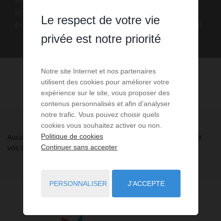
appartement - studio - loft Stella grâce au
Le respect de votre vie
portail immobilier squarehabitat-vacances.com
privée est notre priorité
Notre site Internet et nos partenaires
utilisent des cookies pour améliorer votre
expérience sur le site, vous proposer des
contenus personnalisés et afin d’analyser
notre trafic. Vous pouvez choisir quels
cookies vous souhaitez activer ou non.
Politique de cookies
Aucune annonce n'a été trouvée, nous vous invitons à élargir
Continuer sans accepter
vos critères de recherche via le moteur ci-contre.
PERSONNALISER
J'ACCEPTE