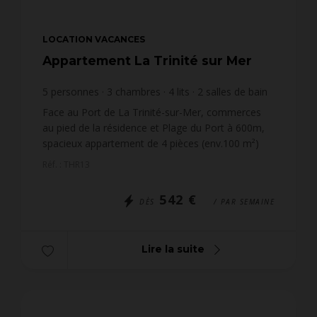
LOCATION VACANCES
Appartement La Trinité sur Mer
5
personnes
3
chambres
4
lits
2
salles de bain
wi-fi
Face au Port de La Trinité-sur-Mer, commerces
au pied de la résidence et Plage du Port à 600m,
spacieux appartement de 4 pièces (env.100 m²)
pour 5 personnes, situé dans la résidence HOTEL
Réf. : THR13
LE ROUZIC (...
542 €
DÈS
/ PAR SEMAINE
Lire la suite