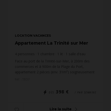
LOCATION VACANCES
Appartement La Trinité sur Mer
4
personnes
1
chambre
1
lit
1
salle d'eau
Face au port de la Trinité-sur-Mer, à 200m des
commerces et à 900m de la Plage du Port,
appartement 2 pièces (env. 31m²) soigneusement
décoré, pour 4 personnes, situé dans la résidence
Réf. : TEO7
ETOILE DE L'OC...
398 €
DÈS
/ PAR SEMAINE
Lire la suite