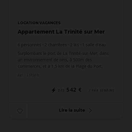
LOCATION VACANCES
Appartement La Trinité sur Mer
6
personnes
2
chambres
2
lits
1
salle d'eau
1
salle de bain
wi-fi
Surplombant le port de La Trinité-sur-Mer, dans
un environnement de pins, à 500m des
commerces, et à 1,5 km de la Plage du Port,
appartement 3 pièces de 73m², pour 6 personnes,
Réf. : TTP018
situé dans la résiden...
542 €
DÈS
/ PAR SEMAINE
Lire la suite