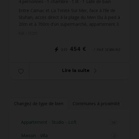
4
personnes
1
chambre
1
lit
1
salle de bain
wi-fi
Entre Carnac et La Trinité Sur Mer, face à l'île de
Stuhan, accès direct à la plage du Men Du à pied à
20m et à 700m d'un supermarché, appartement 3
pièces (env. 50m²), pour 4 personnes avec VUE
Réf. : TCD5
MER, ...
454 €
DÈS
/ PAR SEMAINE
Lire la suite
Changez de type de bien
Communes à proximité
Appartement - Studio - Loft
14
Maison - Villa
2