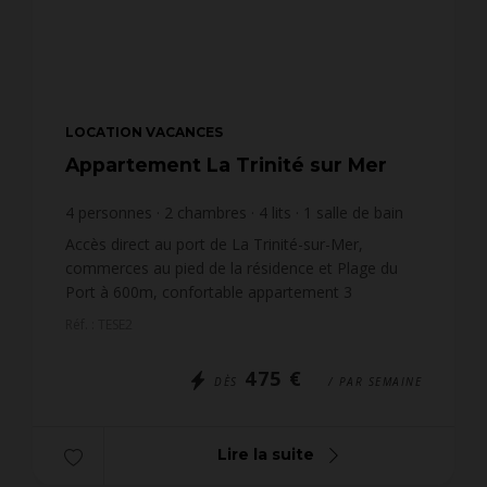
LOCATION VACANCES
Appartement La Trinité sur Mer
4
personnes
2
chambres
4
lits
1
salle de bain
Accès direct au port de La Trinité-sur-Mer,
commerces au pied de la résidence et Plage du
Port à 600m, confortable appartement 3
pièces(env. 70m²) pour 4 personnes, situé dans la
Réf. : TESE2
Résidence L'ESCALE (B...
475 €
DÈS
/ PAR SEMAINE
Lire la suite