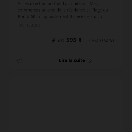
1
salle de bain
Accès direct au port de La Trinité-sur-Mer,
commerces au pied de la résidence et Plage du
Port à 600m, appartement 3 pièces + studio
communicant, pour 6 personnes (env. 90m²), situé
Réf. : TESE2F2
dans la Résidence ...
593 €
DÈS
/ PAR SEMAINE
Lire la suite