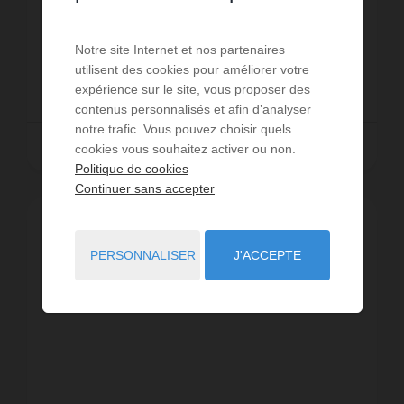
commerces, et à 1,5 km de la Plage du Port, bel
appartement 2 pièces (env.35m²) pour 4
Réf. : TTP002
personnes, situé dans la r...
Notre site Internet et nos partenaires
utilisent des cookies pour améliorer votre
435 €
DÈS
/ PAR SEMAINE
expérience sur le site, vous proposer des
contenus personnalisés et afin d’analyser
notre trafic. Vous pouvez choisir quels
Lire la suite
cookies vous souhaitez activer ou non.
Politique de cookies
Continuer sans accepter
PERSONNALISER
J'ACCEPTE