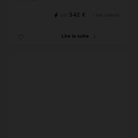
terrasse VU...
542 €
DÈS
/ PAR SEMAINE
Lire la suite