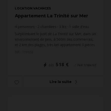
LOCATION VACANCES
Appartement La Trinité sur Mer
4
personnes
2
chambres
3
lits
1
salle d'eau
Surplombant le port de La Trinité sur Mer, dans un
environnement de pins, à 500m des commerces,
et 2 km des plages, très bel appartement 3 pièces
duplex (env.50m²) pour 4 personnes, situé dans la
Réf. : TTP124
rés...
518 €
DÈS
/ PAR SEMAINE
Lire la suite