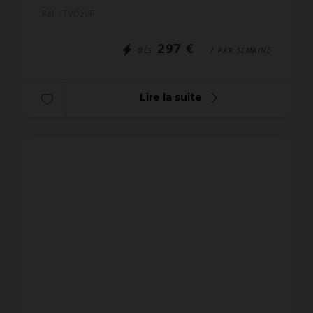
pour 5 personnes, situé dans la Résidence LES
Réf. : TVO206
VOILIERS II (2e éta...
297 €
DÈS
/ PAR SEMAINE
Lire la suite