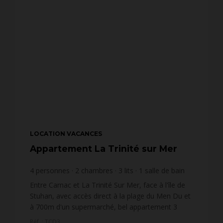
LOCATION VACANCES
Appartement La Trinité sur Mer
4
personnes
2
chambres
3
lits
1
salle de bain
wi-fi
Entre Carnac et La Trinité Sur Mer, face à l'île de
Stuhan, avec accès direct à la plage du Men Du et
à 700m d'un supermarché, bel appartement 3
pièces (48m²), pour 4 personnes avec grande
Réf. : TCD3