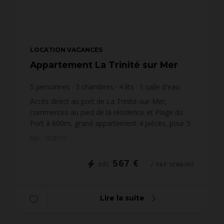
LOCATION VACANCES
Appartement La Trinité sur Mer
5
personnes
3
chambres
4
lits
1
salle d'eau
1
salle de bain
Accès direct au port de La Trinité-sur-Mer,
commerces au pied de la résidence et Plage du
Port à 600m, grand appartement 4 pièces, pour 5
personnes (env. 90m²), situé dans la Résidence
Réf. : TESE1F1
L'ESCALE (Bâtim...
567 €
DÈS
/ PAR SEMAINE
Lire la suite