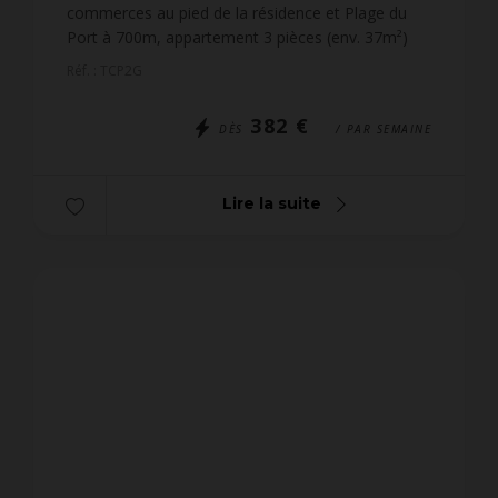
commerces au pied de la résidence et Plage du
Port à 700m, appartement 3 pièces (env. 37m²)
pour 4 personnes, situé dans la résidence LA
Réf. : TCP2G
CAPITAINERI...
382 €
DÈS
/ PAR SEMAINE
Lire la suite