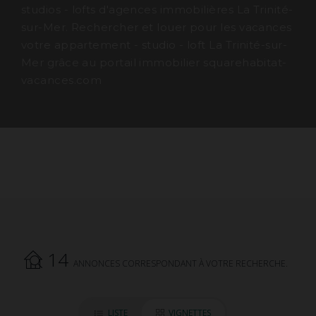
studios - lofts d'agences immobilières La Trinité-
sur-Mer. Rechercher et louer pour les vacances
votre appartement - studio - loft La Trinité-sur-
Mer grâce au portail immobilier squarehabitat-
vacances.com
14
ANNONCES CORRESPONDANT À VOTRE RECHERCHE.
LISTE
VIGNETTES