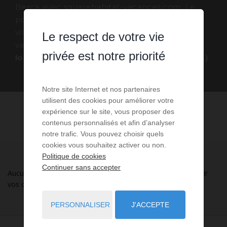
Berck avec squarehabitat-vacances.com. Le
portail vous propose les biens - appartement,
villa, maison, mas, terrain, ... - à louer pour les
Le respect de votre vie
vacances à Berck . N'hésitez pas à visiter les
privée est notre priorité
logements en location vacances à Berck (62)
.
Notre site Internet et nos partenaires
utilisent des cookies pour améliorer votre
expérience sur le site, vous proposer des
contenus personnalisés et afin d’analyser
notre trafic. Vous pouvez choisir quels
cookies vous souhaitez activer ou non.
Politique de cookies
Continuer sans accepter
Aucune annonce n'a été trouvée, nous vous invitons à élargir
vos critères de recherche via le moteur ci-contre.
PERSONNALISER
J'ACCEPTE