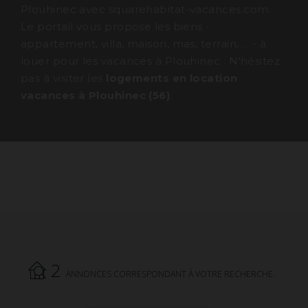
Plouhinec avec squarehabitat-vacances.com.
Le portail vous propose les biens -
appartement, villa, maison, mas, terrain, ... - à
louer pour les vacances à Plouhinec . N'hésitez
pas à visiter les
logements en location
vacances à Plouhinec (56)
.
2
ANNONCES CORRESPONDANT À VOTRE RECHERCHE.