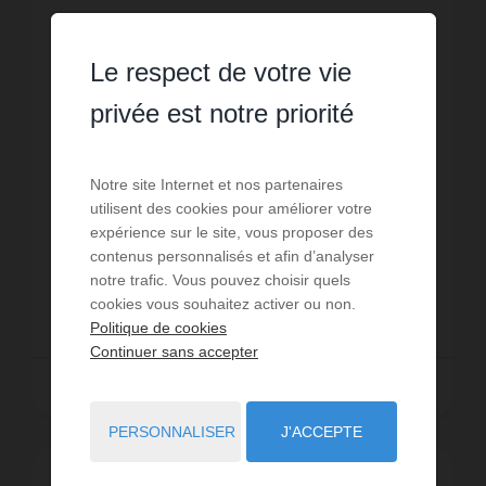
LOCATION VACANCES
Le respect de votre vie
Studio Plouhinec
privée est notre priorité
2
personnes
1
pièce
1
lit
1
salle d'eau
wi-fi
Charmant et récent studio - 2 *en meublés de
Notre site Internet et nos partenaires
tourisme dans une résidence sécurisée - à moins
utilisent des cookies pour améliorer votre
de 500 m des commerces de proximité de
expérience sur le site, vous proposer des
Plouhinec. Très belles plages du Magouëro et de
Réf. : PCMB4B1
contenus personnalisés et afin d’analyser
Lines à 3 km. Port t...
notre trafic. Vous pouvez choisir quels
cookies vous souhaitez activer ou non.
252 €
DÈS
/ PAR SEMAINE
Politique de cookies
Continuer sans accepter
Lire la suite
PERSONNALISER
J'ACCEPTE