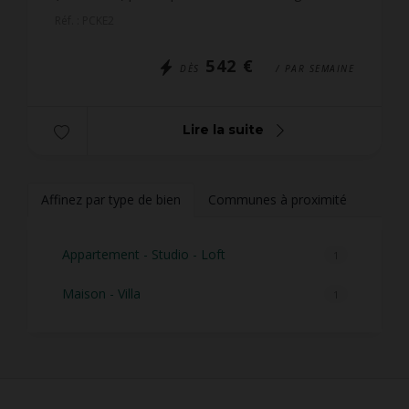
fonctionnelle, située au calme, idéale pour
Réf. : PCKE2
découvr...
542 €
DÈS
/ PAR SEMAINE
Lire la suite
Affinez par type de bien
Communes à proximité
Appartement - Studio - Loft
1
Maison - Villa
1