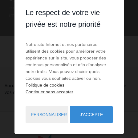
maison - villa Le Pouliguen grâce au portail
Le respect de votre vie
immobilier squarehabitat-vacances.com
privée est notre priorité
Notre site Internet et nos partenaires
utilisent des cookies pour améliorer votre
expérience sur le site, vous proposer des
contenus personnalisés et afin d’analyser
notre trafic. Vous pouvez choisir quels
cookies vous souhaitez activer ou non.
Politique de cookies
Aucune annonce n'a été trouvée, nous vous invitons à élargir
Continuer sans accepter
vos critères de recherche via le moteur ci-contre.
PERSONNALISER
J'ACCEPTE