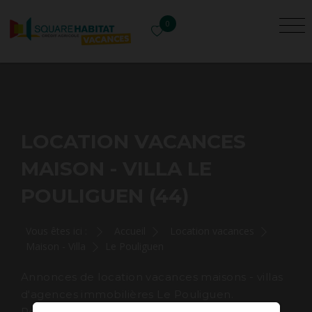
0
LOCATION VACANCES
MAISON - VILLA LE
POULIGUEN (44)
Vous êtes ici :
Accueil
Location vacances
Maison - Villa
Le Pouliguen
Annonces de location vacances maisons - villas
d'agences immobilières Le Pouliguen.
Rechercher et louer pour les vacances votre