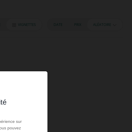
E
VIGNETTES
DATE
PRIX
ALÉATOIRE
ité
périence sur
 Vous pouvez