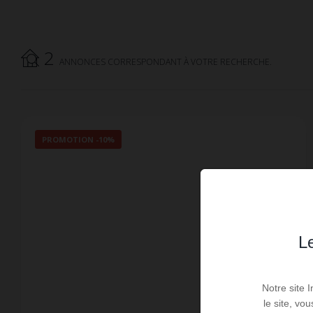
2
ANNONCES CORRESPONDANT À VOTRE RECHERCHE.
PROMOTION
-10%
Le
Notre site 
le site, vo