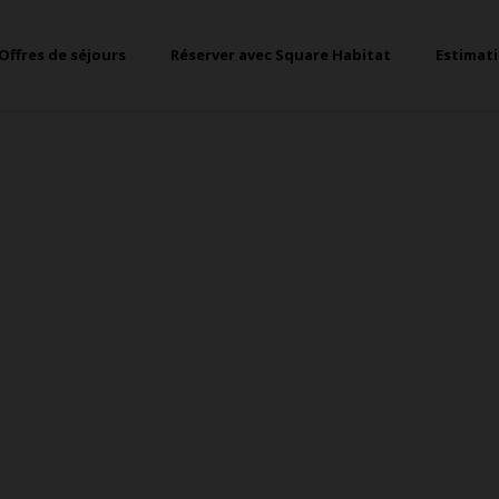
Offres de séjours
Réserver avec Square Habitat
Estimat