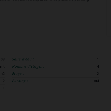
108
Salle d'eau :
1
ent
Nombre d'étages :
4
 m2
Etage :
2
2
Parking :
oui
1