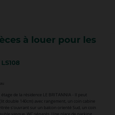
èces
à louer pour les
: LS108
eau
 étage de la résidence LE BRITANNIA - Il peut
(lit double 140cm) avec rangement, un coin cabine
vitrée s'ouvrant sur un balcon orienté Sud, un coin
meuble vasque. WC séparés. Une place de parking