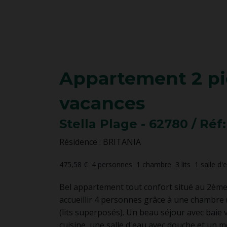
Appartement
2 pi
vacances
Stella Plage
- 62780
/ Réf
Résidence : BRITANIA
475,58 €
4
personnes
1
chambre
3
lits
1
salle d'
Bel appartement tout confort situé au 2ème
accueillir 4 personnes grâce à une chambre 
(lits superposés). Un beau séjour avec baie 
cuisine, une salle d'eau avec douche et un 