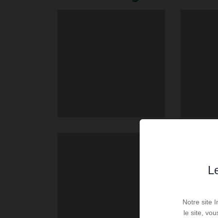
Le
Notre site 
le site, vo