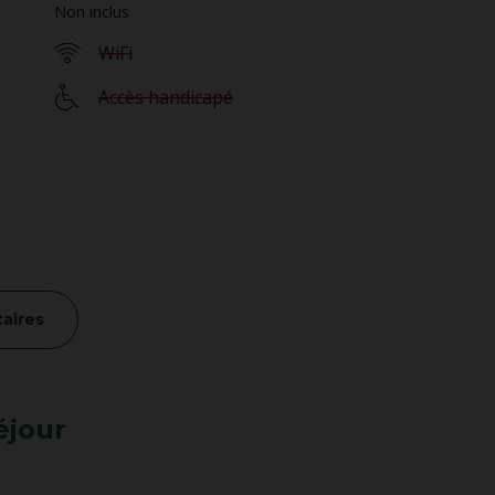
Non inclus
WiFi
Accès handicapé
aires
éjour