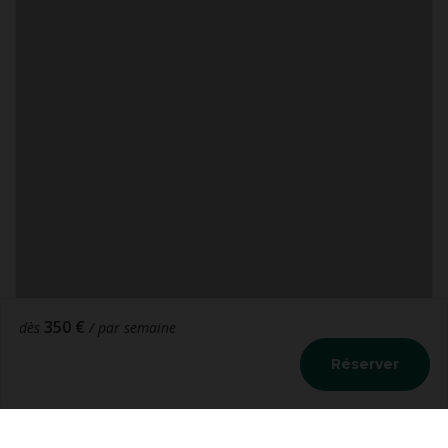
350 €
dès
/ par semaine
Réserver