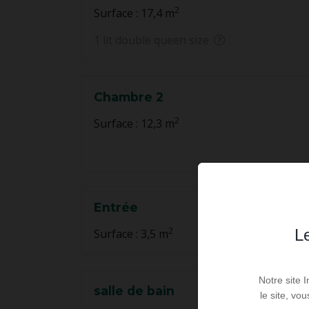
2
Surface : 17,4 m
1 lit double queen size
Chambre 2
2
Surface : 12,3 m
Entrée
2
Le
Surface : 3,5 m
Notre site 
salle de bain
le site, vo