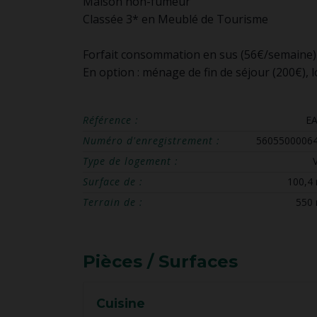
Maison non-fumeur
Classée 3* en Meublé de Tourisme
Forfait consommation en sus (56€/semaine)
En option : ménage de fin de séjour (200€), l
Référence :
E
Numéro d'enregistrement :
5605500006
Type de logement :
V
Surface de :
100,4
Terrain de :
550
Pièces / Surfaces
Cuisine