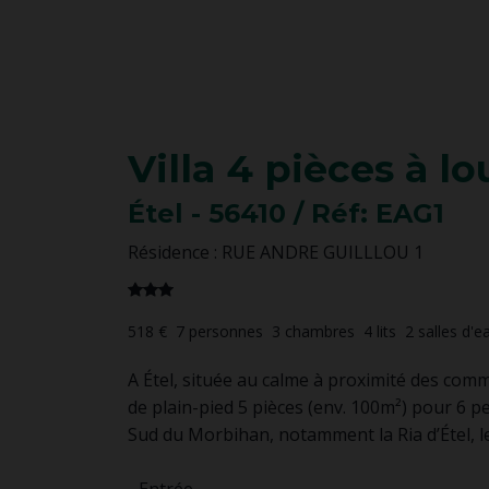
Villa
4 pièces
à lo
Étel
- 56410
/ Réf: EAG1
Résidence : RUE ANDRE GUILLLOU 1
518 €
7
personnes
3
chambres
4
lits
2
salles d'e
A Étel, située au calme à proximité des comm
de plain-pied 5 pièces (env. 100m²) pour 6 pe
Sud du Morbihan, notamment la Ria d’Étel, l