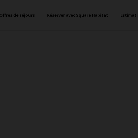
Offres de séjours
Réserver avec Square Habitat
Estimat