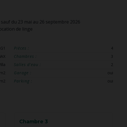
 sauf du 23 mai au 26 septembre 2026
ocation de linge
AG1
Pièces :
4
4AX
Chambres :
3
illa
Salles d'eau :
2
 m2
Garage :
oui
 m2
Parking :
oui
Chambre 3