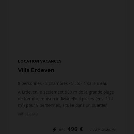
LOCATION VACANCES
Villa Erdeven
8
personnes
3
chambres
5
lits
1
salle d'eau
1
salle de bain
wi-fi
À Erdeven, à seulement 500 m de la grande plage
de Kerhilio, maison individuelle 4 pièces (env. 114
m²) pour 8 personnes, située dans un quartier
résidentiel calme. Commerces d’Erdeven à 3 km,
Réf. : ERBA9
port de...
496 €
DÈS
/ PAR SEMAINE