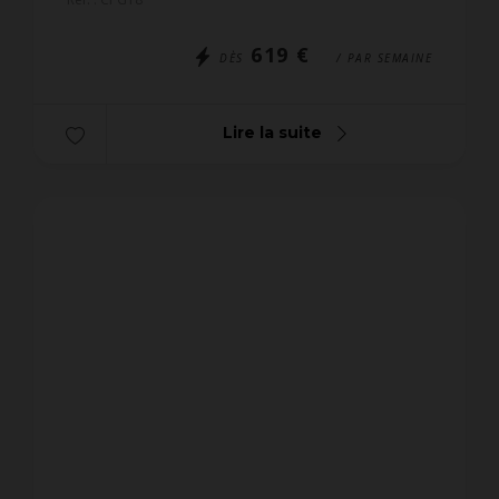
mitoyennes, Résidence...
619 €
DÈS
/ PAR SEMAINE
Lire la suite