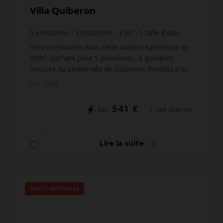
Villa Quiberon
5
personnes
3
chambres
3
lits
1
salle d'eau
Venez séjourner dans cette maison lumineuse de
90m², parfaite pour 5 personnes, à quelques
minutes du centre-ville de Quiberon. Profitez d'un
grand jardin privé pour un séjour en toute
Réf. : QRJ3
sérénité, entre...
541 €
DÈS
/ PAR SEMAINE
Lire la suite
VISITE VIRTUELLE