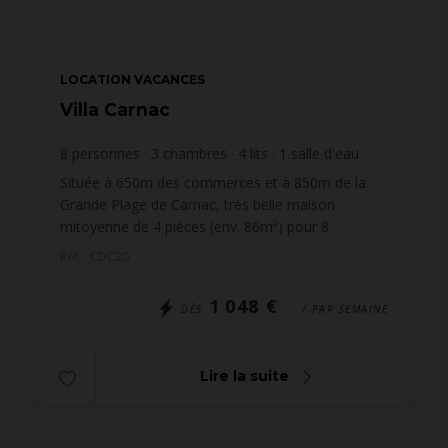
LOCATION VACANCES
Villa Carnac
8
personnes
3
chambres
4
lits
1
salle d'eau
1
salle de bain
wi-fi
Située à 650m des commerces et à 850m de la
Grande Plage de Carnac, très belle maison
mitoyenne de 4 pièces (env. 86m²) pour 8
personnes, située dans la résidence LE DOMAINE
Réf. : CDC20
DE CESARINE (maison n°20) ...
1 048 €
DÈS
/ PAR SEMAINE
Lire la suite