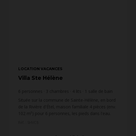
LOCATION VACANCES
Villa Ste Hélène
6
personnes
3
chambres
4
lits
1
salle de bain
wi-fi
Située sur la commune de Sainte-Hélène, en bord
de la Rivière d'Étel, maison familiale 4 pièces (env.
102 m²) pour 6 personnes, les pieds dans l'eau.
Implantée sur un grand terrain avec accès privé à
Réf. : SHVC8
...