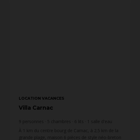
LOCATION VACANCES
Villa Carnac
9
personnes
5
chambres
6
lits
1
salle d'eau
1
salle de bain
À 1 km du centre bourg de Carnac, à 2.5 km de la
grande plage, maison 6 pièces de style néo-breton