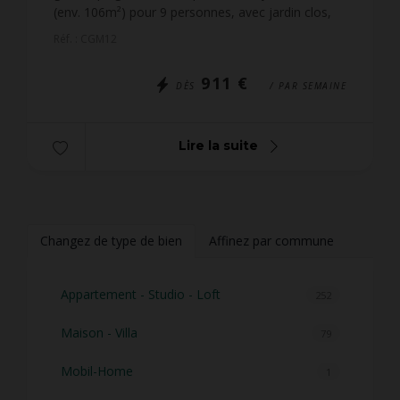
(env. 106m²) pour 9 personnes, avec jardin clos,
située au calme dans le lotissement Clos de
Réf. : CGM12
Kervégan...
911 €
DÈS
/ PAR SEMAINE
Lire la suite
Changez de type de bien
Affinez par commune
Appartement - Studio - Loft
252
Maison - Villa
79
Mobil-Home
1