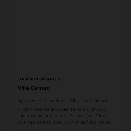
LOCATION VACANCES
Villa Carnac
4
personnes
2
chambres
3
lits
1
salle de bain
wi-fi
A 200m de la Plage du Men Du et à 500m d'un
supermarché, belle maison 3 pièces (env.50m²)
pour 4 personnes, avec jardin privatif clos, située
au calme dans un ensemble de maisons
Réf. : CPG18