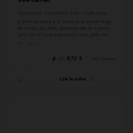
8
personnes
4
chambres
6
lits
1
salle d'eau
1
salle de bain
wi-fi
A 500m du bourg et à 1,4 km de la Grande Plage
de Carnac, au calme, spacieuse villa de 5 pièces
(env. 130 m²) pour 8 personnes avec jardin clos
d'environ 400m² : - Entrée - Séjour avec partie
Réf. : CRO20
rep...
872 €
DÈS
/ PAR SEMAINE
Lire la suite