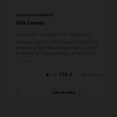
LOCATION VACANCES
Villa Carnac
2
personnes
1
chambre
1
lit
1
salle d'eau
Située au centre de Carnac Plage, commerces à
proximité, à 500m de la Grande Plage et à 300m
de l'Institut de Thalassothérapie, petite maison
mitoyenne de 2 pièces (env. 30 m²), pour 2
Réf. : CEF12
personnes, avec...
350 €
DÈS
/ PAR SEMAINE
Lire la suite