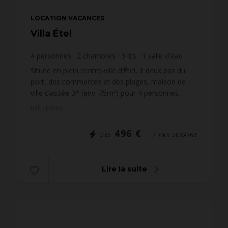
LOCATION VACANCES
Villa Étel
4
personnes
2
chambres
3
lits
1
salle d'eau
wi-fi
Située en plein centre-ville d’Étel, à deux pas du
port, des commerces et des plages, maison de
ville classée 3* (env. 75m²) pour 4 personnes.
Idéale pour découvrir la Ria d’Étel, le littoral breton
Réf. : ESVB2
e...
496 €
DÈS
/ PAR SEMAINE
Lire la suite