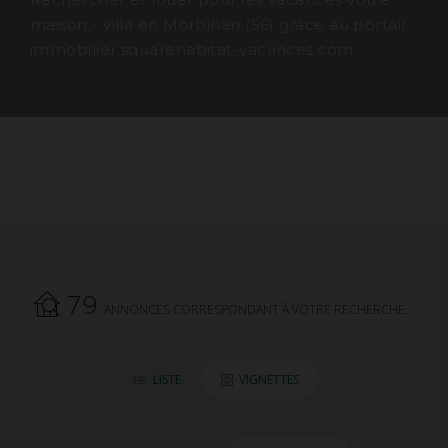
maison - villa en Morbihan (56) grâce au portail
immobilier squarehabitat-vacances.com
79
ANNONCES CORRESPONDANT À VOTRE RECHERCHE.
LISTE
VIGNETTES