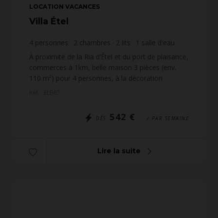
LOCATION VACANCES
Villa Étel
4
personnes
2
chambres
2
lits
1
salle d'eau
1
salle de bain
wi-fi
À proximité de la Ria d’Étel et du port de plaisance,
commerces à 1km, belle maison 3 pièces (env.
110 m²) pour 4 personnes, à la décoration
soignée et avec un agréable jardin paysager clos
Réf. : ELB67
ainsi qu'u...
542 €
DÈS
/ PAR SEMAINE
Lire la suite