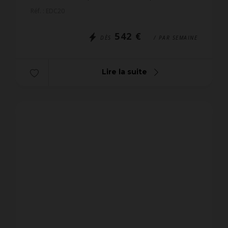
personnes, avec jardin clos et grande terrasse
Réf. : EDC20
exposée Sud. Id...
542 €
DÈS
/ PAR SEMAINE
Lire la suite