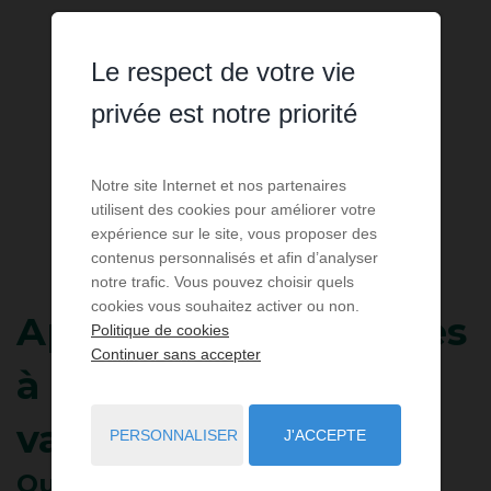
Le respect de votre vie
privée est notre priorité
Notre site Internet et nos partenaires
utilisent des cookies pour améliorer votre
expérience sur le site, vous proposer des
contenus personnalisés et afin d’analyser
notre trafic. Vous pouvez choisir quels
cookies vous souhaitez activer ou non.
Appartement
2 pièces
Politique de cookies
Continuer sans accepter
à louer pour les
vacances
PERSONNALISER
J'ACCEPTE
Quiberon
- 56170
/ Réf: QCA9