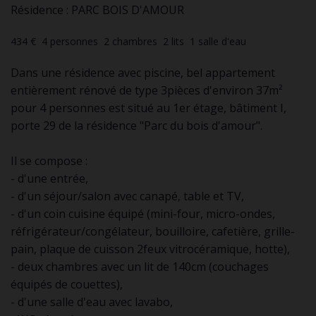
Résidence : PARC BOIS D'AMOUR
434 €
4
personnes
2
chambres
2
lits
1
salle d'eau
Dans une résidence avec piscine, bel appartement
entièrement rénové de type 3pièces d'environ 37m²
pour 4 personnes est situé au 1er étage, bâtiment I,
porte 29 de la résidence "Parc du bois d'amour".
Il se compose :
- d'une entrée,
- d'un séjour/salon avec canapé, table et TV,
- d'un coin cuisine équipé (mini-four, micro-ondes,
réfrigérateur/congélateur, bouilloire, cafetière, grille-
pain, plaque de cuisson 2feux vitrocéramique, hotte),
- deux chambres avec un lit de 140cm (couchages
équipés de couettes),
- d'une salle d'eau avec lavabo,