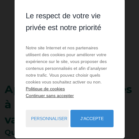
Le respect de votre vie
privée est notre priorité
Notre site Internet et nos partenaires
utilisent des cookies pour améliorer votre
expérience sur le site, vous proposer des
contenus personnalisés et afin d’analyser
notre trafic. Vous pouvez choisir quels
cookies vous souhaitez activer ou non.
Appartement
3 pièces
Politique de cookies
Continuer sans accepter
à louer pour les
vacances
PERSONNALISER
J'ACCEPTE
Quiberon
- 56170
/ Réf: QPA29