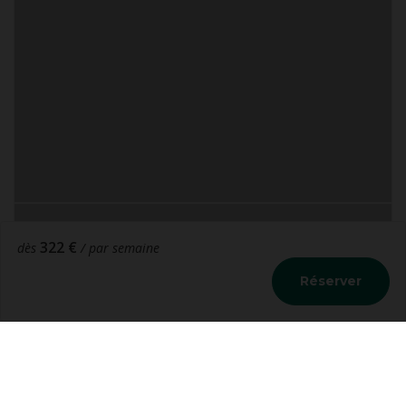
322 €
dès
/ par semaine
Réserver