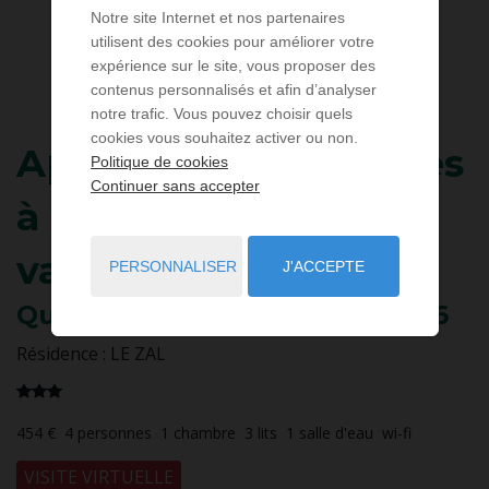
Notre site Internet et nos partenaires
utilisent des cookies pour améliorer votre
expérience sur le site, vous proposer des
contenus personnalisés et afin d’analyser
notre trafic. Vous pouvez choisir quels
cookies vous souhaitez activer ou non.
Appartement
3 pièces
Politique de cookies
Continuer sans accepter
à louer pour les
vacances
PERSONNALISER
J'ACCEPTE
Quiberon
- 56170
/ Réf: QZAL26
Résidence : LE ZAL
454 €
4
personnes
1
chambre
3
lits
1
salle d'eau
wi-fi
VISITE VIRTUELLE