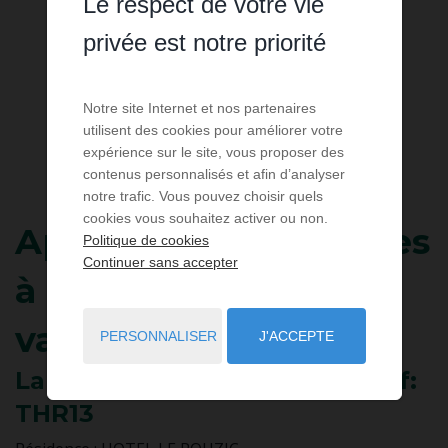
Le respect de votre vie
privée est notre priorité
Notre site Internet et nos partenaires
utilisent des cookies pour améliorer votre
expérience sur le site, vous proposer des
contenus personnalisés et afin d’analyser
notre trafic. Vous pouvez choisir quels
cookies vous souhaitez activer ou non.
Appartement
4 pièces
Politique de cookies
Continuer sans accepter
à louer pour les
vacances
PERSONNALISER
J'ACCEPTE
La Trinité sur Mer
- 56470
/ Réf:
THR13