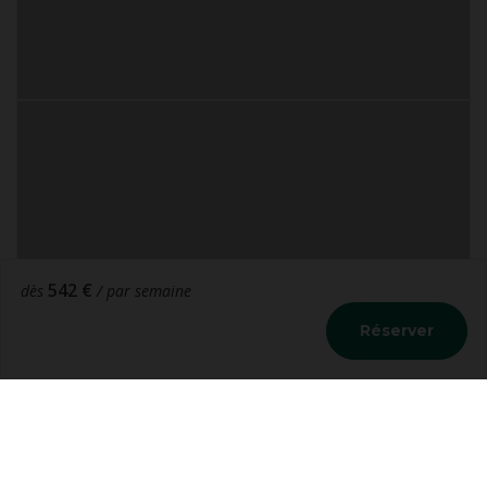
542 €
dès
/ par semaine
Réserver