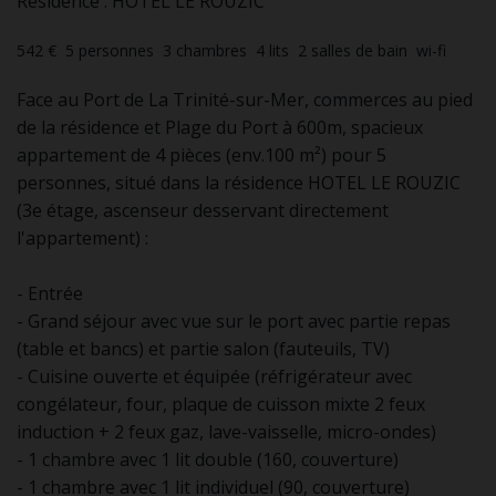
Résidence : HOTEL LE ROUZIC
542 €
5
personnes
3
chambres
4
lits
2
salles de bain
wi-fi
Face au Port de La Trinité-sur-Mer, commerces au pied
de la résidence et Plage du Port à 600m, spacieux
appartement de 4 pièces (env.100 m²) pour 5
personnes, situé dans la résidence HOTEL LE ROUZIC
(3e étage, ascenseur desservant directement
l'appartement) :
- Entrée
- Grand séjour avec vue sur le port avec partie repas
(table et bancs) et partie salon (fauteuils, TV)
- Cuisine ouverte et équipée (réfrigérateur avec
congélateur, four, plaque de cuisson mixte 2 feux
induction + 2 feux gaz, lave-vaisselle, micro-ondes)
- 1 chambre avec 1 lit double (160, couverture)
- 1 chambre avec 1 lit individuel (90, couverture)