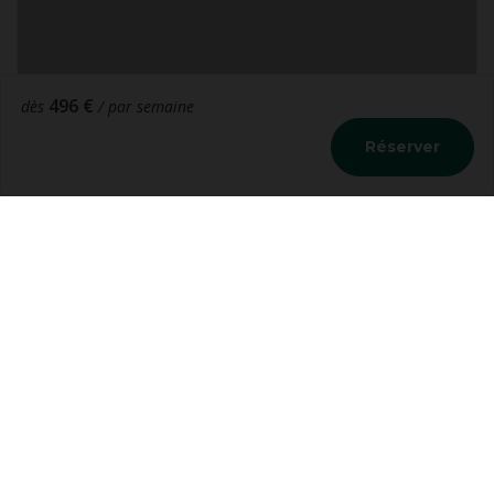
496 €
dès
/ par semaine
Réserver