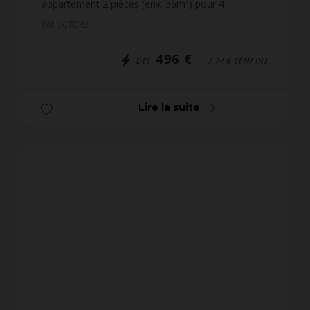
appartement 2 pièces (env. 36m²) pour 4
personnes, situé dans un ensemble résidentiel
Réf. : CTD42
calme, avec piscine collective chauf...
496 €
DÈS
/ PAR SEMAINE
Lire la suite