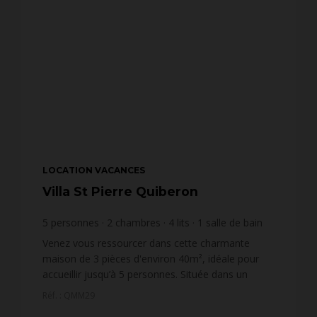
LOCATION VACANCES
Villa St Pierre Quiberon
5
personnes
2
chambres
4
lits
1
salle de bain
wi-fi
Venez vous ressourcer dans cette charmante
maison de 3 pièces d'environ 40m², idéale pour
accueillir jusqu’à 5 personnes. Située dans un
environnement paisible, elle se trouve à
Réf. : QMM29
seulement quelques min...