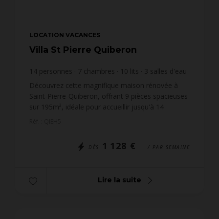
LOCATION VACANCES
Villa St Pierre Quiberon
14
personnes
7
chambres
10
lits
3
salles d'eau
wi-fi
Découvrez cette magnifique maison rénovée à
Saint-Pierre-Quiberon, offrant 9 pièces spacieuses
sur 195m², idéale pour accueillir jusqu'à 14
personnes. Située à seulement 650m des plages
Réf. : QIEH5
côté baie, ell...
1 128 €
DÈS
/ PAR SEMAINE
Lire la suite