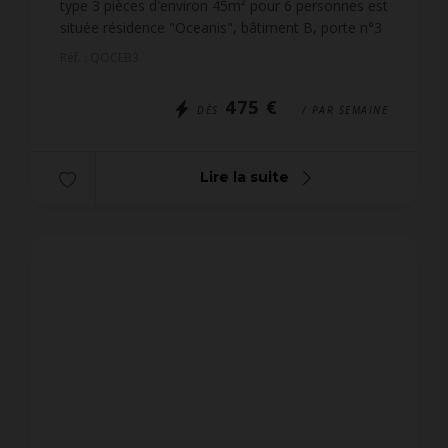
type 3 pièces d'environ 45m² pour 6 personnes est
située résidence "Oceanis", bâtiment B, porte n°3
au début de la côte sauvage et à 1 km du centre
Réf. : QOCEB3
de...
475 €
DÈS
/ PAR SEMAINE
Lire la suite