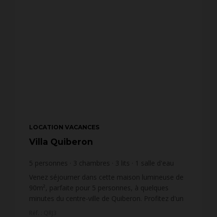
LOCATION VACANCES
Villa Quiberon
5
personnes
3
chambres
3
lits
1
salle d'eau
Venez séjourner dans cette maison lumineuse de
90m², parfaite pour 5 personnes, à quelques
minutes du centre-ville de Quiberon. Profitez d'un
grand jardin privé pour un séjour en toute
Réf. : QRJ3