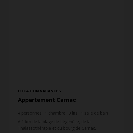
LOCATION VACANCES
Appartement Carnac
4
personnes
1
chambre
3
lits
1
salle de bain
wi-fi
A 1 km de la plage de Légenèse, de la
Thalassothérapie et du bourg de Carnac,