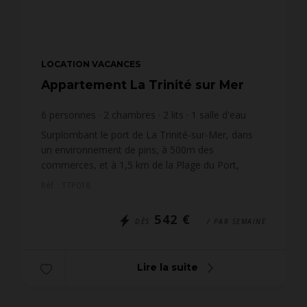
LOCATION VACANCES
Appartement La Trinité sur Mer
6
personnes
2
chambres
2
lits
1
salle d'eau
1
salle de bain
wi-fi
Surplombant le port de La Trinité-sur-Mer, dans
un environnement de pins, à 500m des
commerces, et à 1,5 km de la Plage du Port,
appartement 3 pièces de 73m², pour 6 personnes,
Réf. : TTP018
situé dans la résiden...
542 €
DÈS
/ PAR SEMAINE
Lire la suite