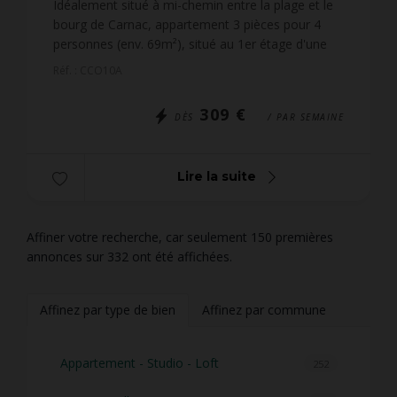
Idéalement situé à mi-chemin entre la plage et le
bourg de Carnac, appartement 3 pièces pour 4
personnes (env. 69m²), situé au 1er étage d'une
maison individuelle partagée en plusieurs
Réf. : CCO10A
appartements si...
309 €
DÈS
/ PAR SEMAINE
Lire la suite
Affiner votre recherche, car seulement 150 premières
annonces sur 332 ont été affichées.
Affinez par type de bien
Affinez par commune
Appartement - Studio - Loft
252