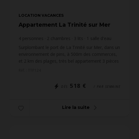
LOCATION VACANCES
Appartement La Trinité sur Mer
4
personnes
2
chambres
3
lits
1
salle d'eau
Surplombant le port de La Trinité sur Mer, dans un
environnement de pins, à 500m des commerces,
et 2 km des plages, très bel appartement 3 pièces
duplex (env.50m²) pour 4 personnes, situé dans la
Réf. : TTP124
rés...
518 €
DÈS
/ PAR SEMAINE
Lire la suite