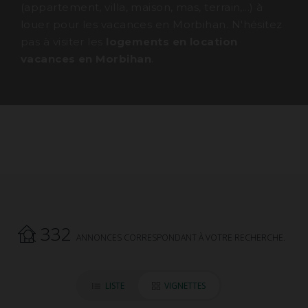
(appartement, villa, maison, mas, terrain,...) à
louer pour les vacances en Morbihan. N'hésitez
pas à visiter les
logements en location
vacances en Morbihan
.
332
ANNONCES CORRESPONDANT À VOTRE RECHERCHE.
LISTE
VIGNETTES