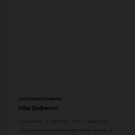
LOCATION VACANCES
Villa Quiberon
6
personnes
2
chambres
3
lits
1
salle d'eau
wi-fi
Cette jolie maison entièrement refaite à neuf, de