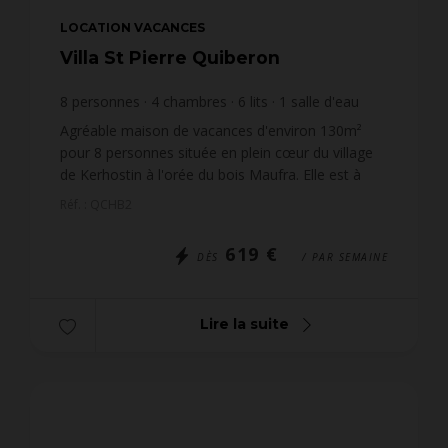
LOCATION VACANCES
Villa St Pierre Quiberon
8
personnes
4
chambres
6
lits
1
salle d'eau
1
salle de bain
Agréable maison de vacances d'environ 130m²
pour 8 personnes située en plein cœur du village
de Kerhostin à l'orée du bois Maufra. Elle est à
seulement 100m de la plage de Kerhostin côté
Réf. : QCHB2
baie et 800m ...
619 €
DÈS
/ PAR SEMAINE
Lire la suite