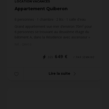
LOCATION VACANCES
Appartement Quiberon
6
personnes
1
chambre
2
lits
1
salle d'eau
wi-fi
Grand appartement vue mer d’environ 70m² pour
6 personnes se trouvant au deuxième étage du
bâtiment A, dans la Résidence avec ascenseur «
Ker Avel ». A proximité immédiate de la plage et
Réf. : QKA13
du centre-vil...
649 €
DÈS
/ PAR SEMAINE
Lire la suite