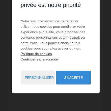
mer, situé dans la résidence MEN DU (1er étage,
Réf. : CMD11
privée est notre priorité
porte 11) : - Entrée...
350 €
DÈS
/ PAR SEMAINE
Notre site Internet et nos partenaires
utilisent des cookies pour améliorer votre
expérience sur le site, vous proposer des
Lire la suite
contenus personnalisés et afin d’analyser
notre trafic. Vous pouvez choisir quels
cookies vous souhaitez activer ou non.
Politique de cookies
Continuer sans accepter
PERSONNALISER
J'ACCEPTE