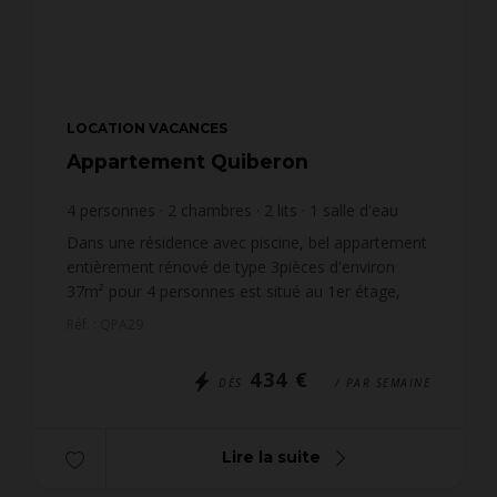
LOCATION VACANCES
Appartement Quiberon
4
personnes
2
chambres
2
lits
1
salle d'eau
Dans une résidence avec piscine, bel appartement
entièrement rénové de type 3pièces d'environ
37m² pour 4 personnes est situé au 1er étage,
bâtiment I, porte 29 de la résidence "Parc du bois
Réf. : QPA29
d'amour"....
434 €
DÈS
/ PAR SEMAINE
Lire la suite