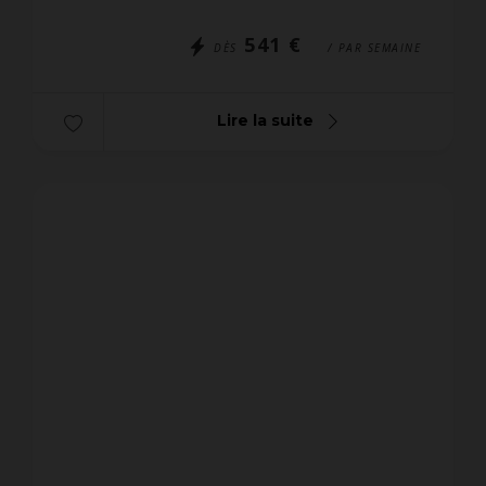
sérénité, entre...
541 €
DÈS
/ PAR SEMAINE
Lire la suite