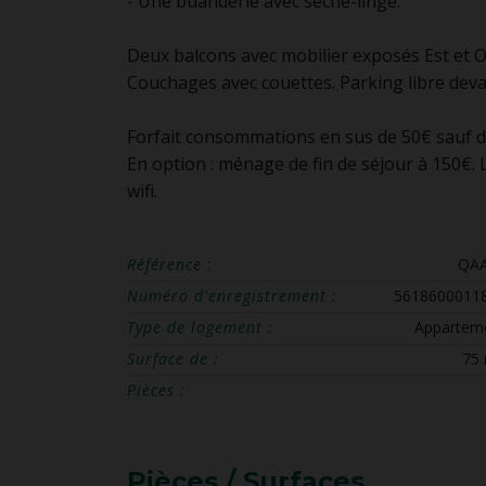
- Une buanderie avec sèche-linge.
Deux balcons avec mobilier exposés Est et O
Couchages avec couettes. Parking libre deva
Forfait consommations en sus de 50€ sauf 
En option : ménage de fin de séjour à 150€. 
wifi.
Référence :
QA
Numéro d'enregistrement :
5618600011
Type de logement :
Appartem
Surface de :
75
Pièces :
Pièces / Surfaces