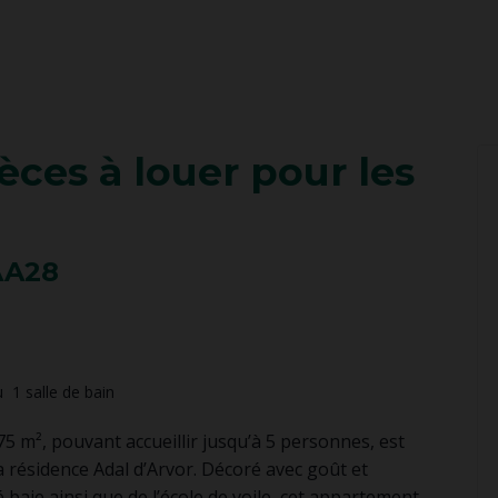
èces
à louer pour les
AA28
u
1
salle de bain
75 m², pouvant accueillir jusqu’à 5 personnes, est
 résidence Adal d’Arvor. Décoré avec goût et
 baie ainsi que de l’école de voile, cet appartement