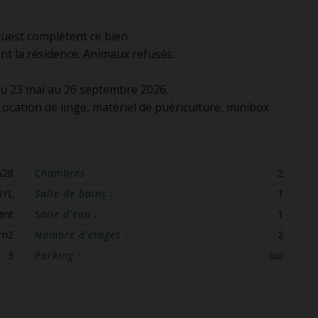
uest complètent ce bien.
nt la résidence. Animaux refusés.
du 23 mai au 26 septembre 2026.
Location de linge, matériel de puériculture, minibox
A28
Chambres :
2
8YL
Salle de bains :
1
ent
Salle d'eau :
1
 m2
Nombre d'étages :
2
3
Parking :
oui