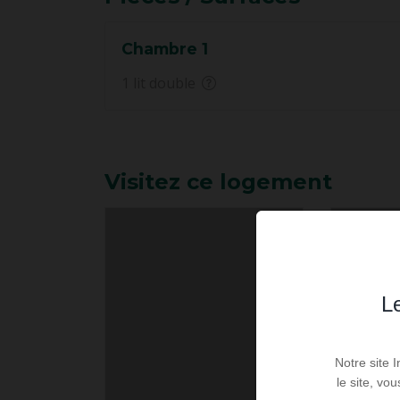
Chambre 1
1 lit double
Visitez ce logement
Le
Notre site 
le site, vo