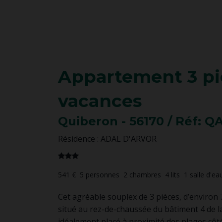
Appartement
3 pi
vacances
Quiberon
- 56170
/ Réf: Q
Résidence : ADAL D'ARVOR
541 €
5
personnes
2
chambres
4
lits
1
salle d'ea
Cet agréable souplex de 3 pièces, d’environ 
situé au rez-de-chaussée du bâtiment 4 de la
idéalement placé à proximité des plages côté