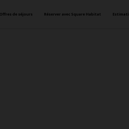
Offres de séjours
Réserver avec Square Habitat
Estimat