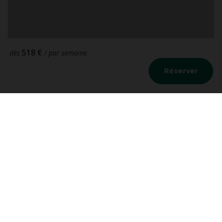
518 €
dès
/ par semaine
Réserver